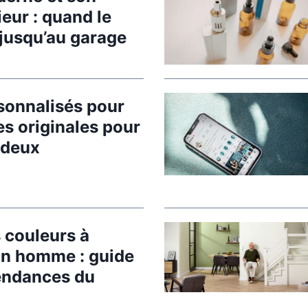
eur : quand le
e
e
e jusqu’au garage
t
s
o
sonnalisés pour
n
es originales pour
e
 deux
s
p
a
c
e
 couleurs à
e
un homme : guide
x
tendances du
t
é