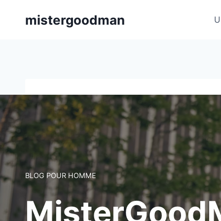
Aller
mistergoodman
au
U
contenu
BLOG POUR HOMME
MisterGoodM