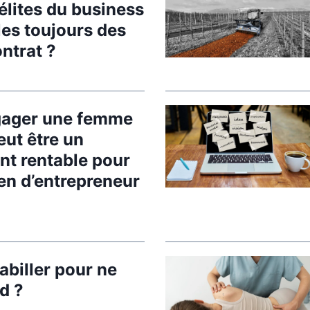
élites du business
e
les toujours des
s
ntrat ?
’
i
n
v
gager une femme
i
ut être un
t
nt rentable pour
e
ien d’entrepreneur
j
u
s
q
u
biller pour ne
’
id ?
a