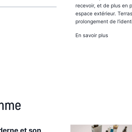
recevoir, et de plus en
espace extérieur. Terras
prolongement de l’ident
L
En savoir plus
’
h
o
m
m
e
m
omme
o
d
e
r
erne et son
n