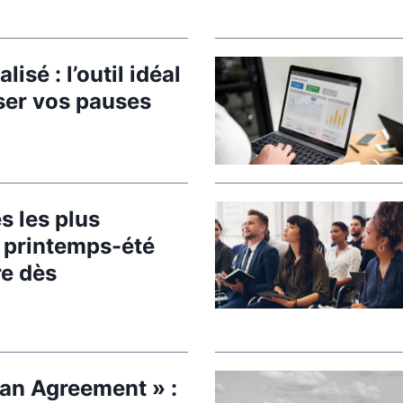
r
i
e
isé : l’outil idéal
u
ser vos pauses
r
:
q
u
a
s les plus
n
u printemps-été
d
re dès
l
e
s
t
y
an Agreement » :
l