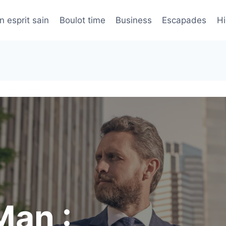
n esprit sain
Boulot time
Business
Escapades
H
an :