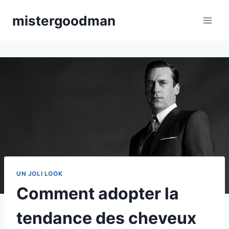
Aller
mistergoodman
au
contenu
UN JOLI LOOK
Comment adopter la
tendance des cheveux