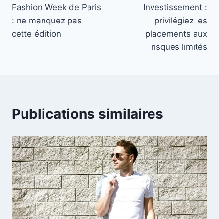
Fashion Week de Paris
Investissement :
de
: ne manquez pas
privilégiez les
l’article
cette édition
placements aux
risques limités
Publications similaires