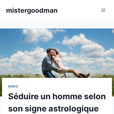
Aller
mistergoodman
au
contenu
NEWS
Séduire un homme selon
son signe astrologique