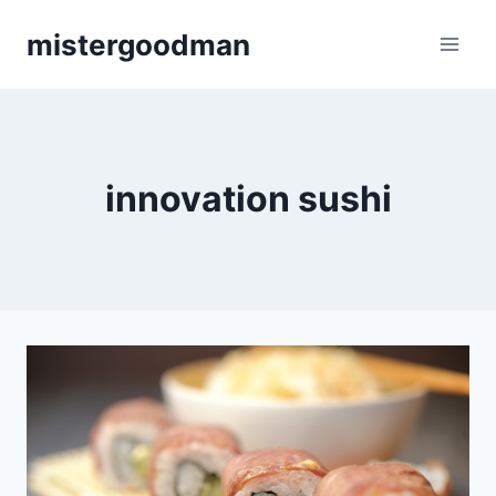
Aller
mistergoodman
au
contenu
innovation sushi