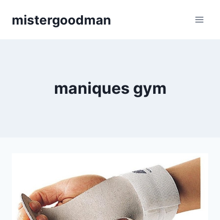
Aller
mistergoodman
au
contenu
maniques gym