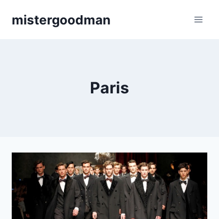
Aller
mistergoodman
au
contenu
Paris