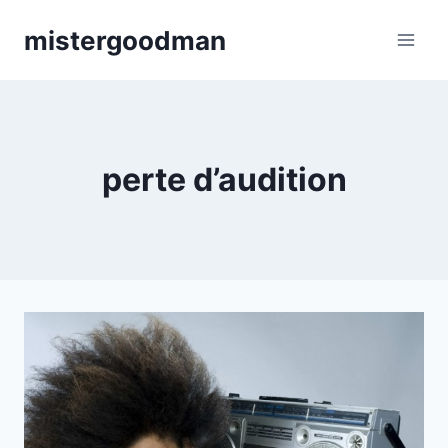
Aller
mistergoodman
au
contenu
perte d’audition