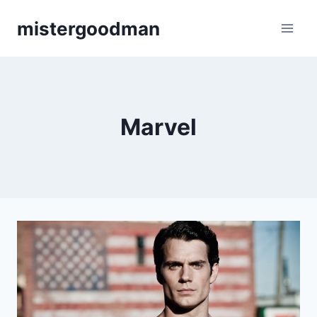
Aller
mistergoodman
au
contenu
Marvel