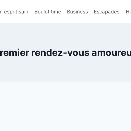
n esprit sain
Boulot time
Business
Escapades
H
remier rendez-vous amoure