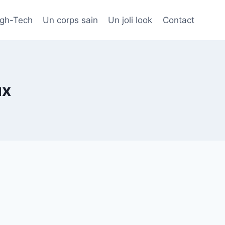
igh-Tech
Un corps sain
Un joli look
Contact
ux