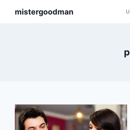
Aller
mistergoodman
au
U
contenu
p