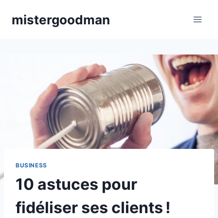
Aller
mistergoodman
au
contenu
BUSINESS
10 astuces pour
fidéliser ses clients !