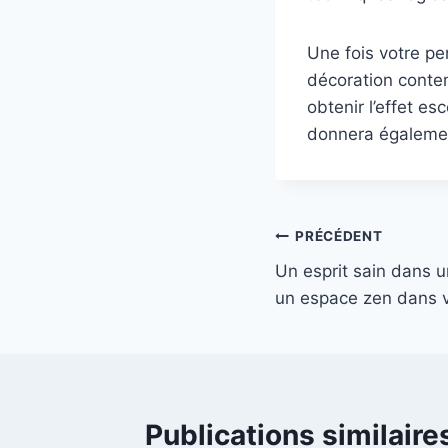
Une fois votre pe
décoration contem
obtenir l’effet e
donnera égalemen
Navigation
PRÉCÉDENT
Un esprit sain dans un
de
un espace zen dans v
l’article
Publications similaire