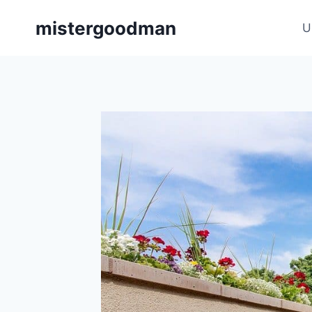
Aller
mistergoodman
au
U
contenu