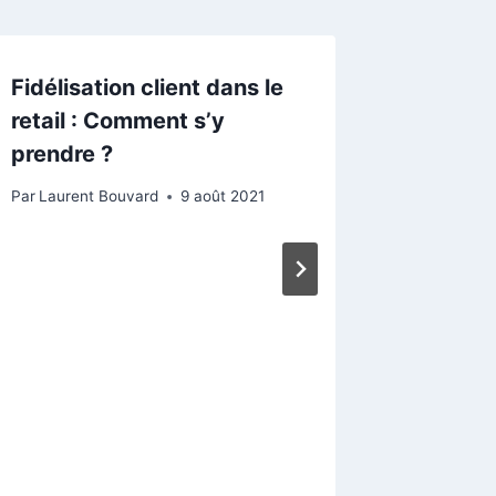
Fidélisation client dans le
retail : Comment s’y
prendre ?
Par
Laurent Bouvard
9 août 2021
Site de
l’amour
ligne !
Par
Lauren