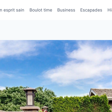
n esprit sain
Boulot time
Business
Escapades
H