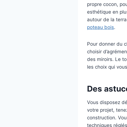
propre cocon, pou
esthétique en plus
autour de la terra
poteau bois
.
Pour donner du c
choisir d’agréme
des miroirs. Le t
les choix qui vou
Des astuc
Vous disposez déj
votre projet, ten
construction. Vou
techniques réglé