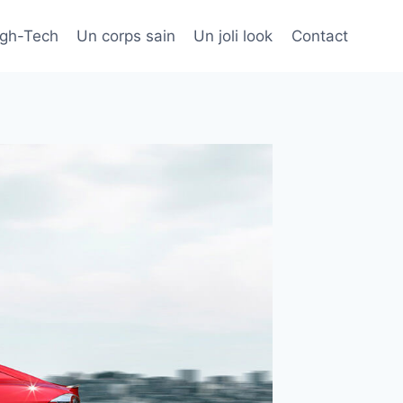
igh-Tech
Un corps sain
Un joli look
Contact