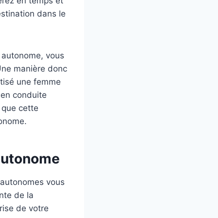
verez en temps et
stination dans le
le autonome, vous
 Une manière donc
urtisé une femme
e en conduite
 que cette
tonome.
 autonome
es autonomes vous
nte de la
rise de votre