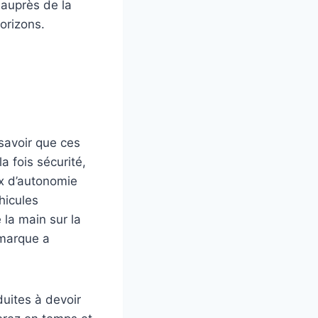
 auprès de la
horizons.
 savoir que ces
a fois sécurité,
ux d’autonomie
hicules
 la main sur la
 marque a
duites à devoir