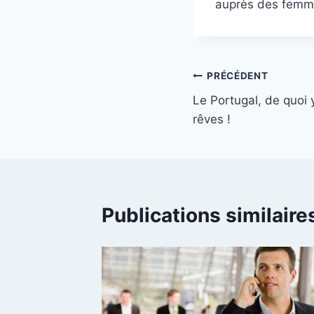
auprès des femm
Navigation
PRÉCÉDENT
Le Portugal, de quoi
de
rêves !
l’article
Publications similaire