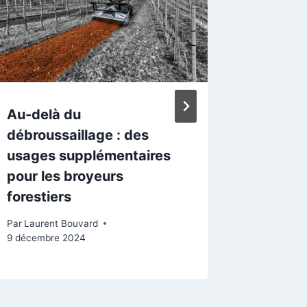
Au-delà du
Les 5 b
débroussaillage : des
d’utili
usages supplémentaires
Par
Lauren
pour les broyeurs
forestiers
Par
Laurent Bouvard
9 décembre 2024