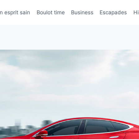
n esprit sain
Boulot time
Business
Escapades
H