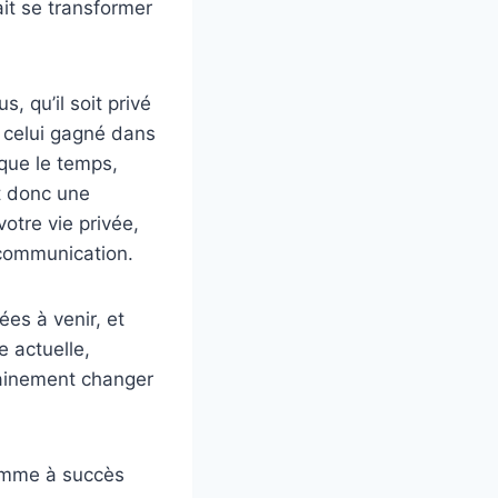
ait se transformer
 qu’il soit privé
à celui gagné dans
que le temps,
et donc une
otre vie privée,
 communication.
es à venir, et
e actuelle,
rtainement changer
homme à succès