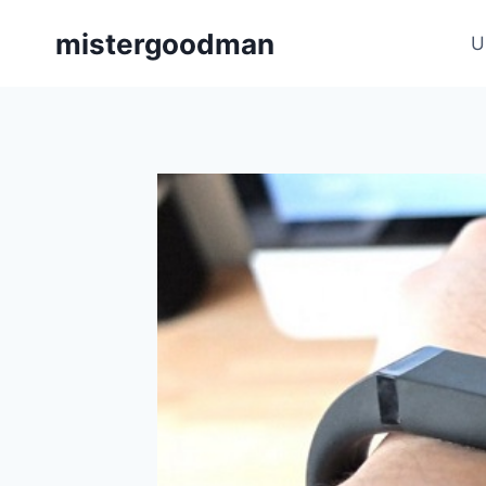
Aller
mistergoodman
au
U
contenu