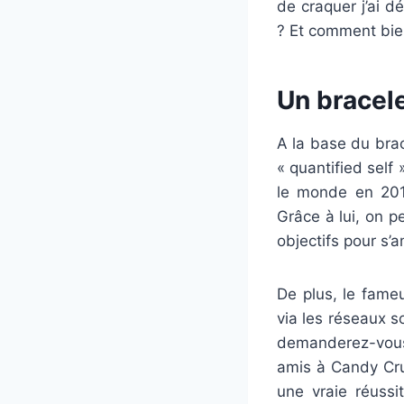
de craquer j’ai d
? Et comment bien 
Un bracele
A la base du brac
« quantified self
le monde en 2014
Grâce à lui, on p
objectifs pour s’a
De plus, le fame
via les réseaux s
demanderez-vous ?
amis à Candy Crus
une vraie réussi