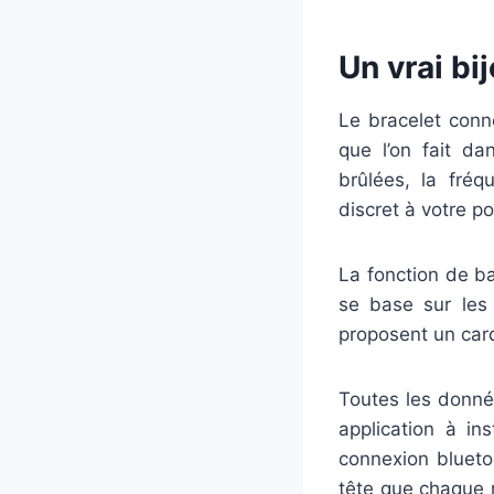
Un vrai bi
Le bracelet conn
que l’on fait da
brûlées, la fréq
discret à votre p
La fonction de b
se base sur les 
proposent un card
Toutes les donnée
application à in
connexion blueto
tête que chaque 