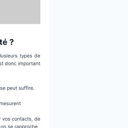
té ?
plusieurs types de
est donc important
se peut suffire.
i mesurent
r vos contacts, de
… on se rapproche