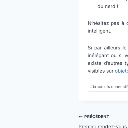
du nerd !
N’hésitez pas à 
intelligent.
Si par ailleurs l
inélégant ou si 
existe d’autres
visibles sur
objet
Étiquettes
#
bracelets connect
de
la
publication :
Navigation
PRÉCÉDENT
Premier rendez-vous