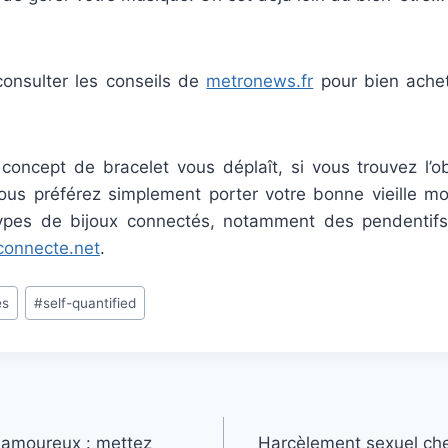
consulter les conseils de
metronews.fr
pour bien achet
e concept de bracelet vous déplaît, si vous trouvez l’o
vous préférez simplement porter votre bonne vieille mon
 types de bijoux connectés, notamment des pendentif
connecte.net
.
és
#
self-quantified
 amoureux : mettez
Harcèlement sexuel ch