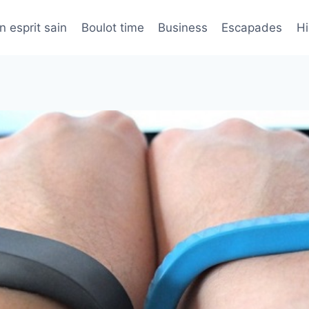
n esprit sain
Boulot time
Business
Escapades
H