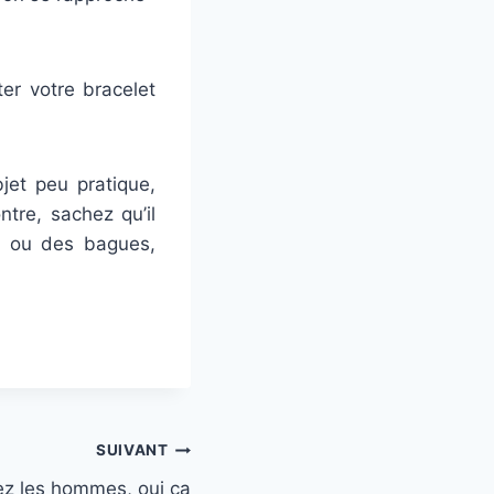
er votre bracelet
bjet peu pratique,
tre, sachez qu’il
s ou des bagues,
SUIVANT
ez les hommes, oui ça