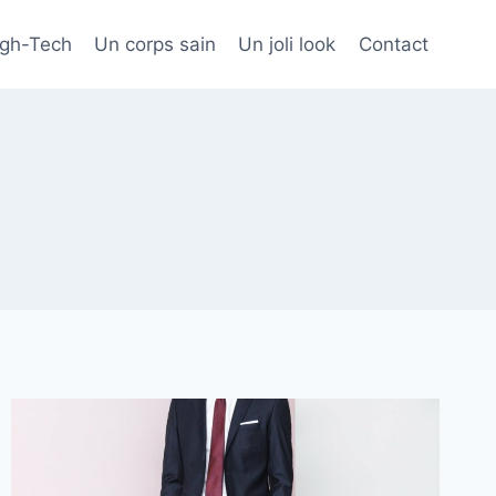
igh-Tech
Un corps sain
Un joli look
Contact