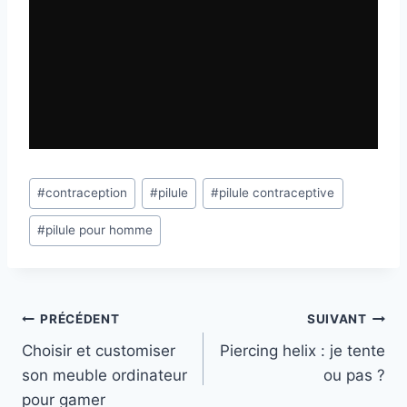
Étiquettes
#
contraception
#
pilule
#
pilule contraceptive
de
#
pilule pour homme
la
publication :
Navigation
PRÉCÉDENT
SUIVANT
Choisir et customiser
Piercing helix : je tente
de
son meuble ordinateur
ou pas ?
l’article
pour gamer