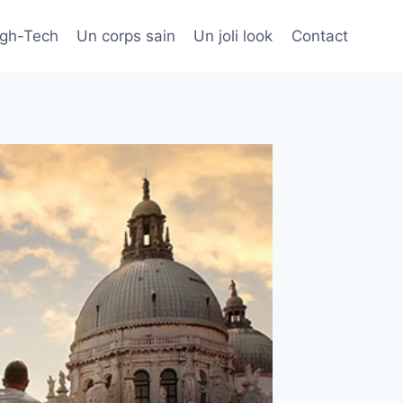
igh-Tech
Un corps sain
Un joli look
Contact