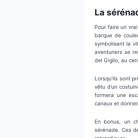
La séréna
Pour faire un vra
barque de couleu
symbolisent la vi
aventuriers se r
del Giglio, au cent
Lorsqu’ils sont p
vêtu d’un costum
formera une esca
canaux et donneron
En bonus, un ch
sérénade. Ces de