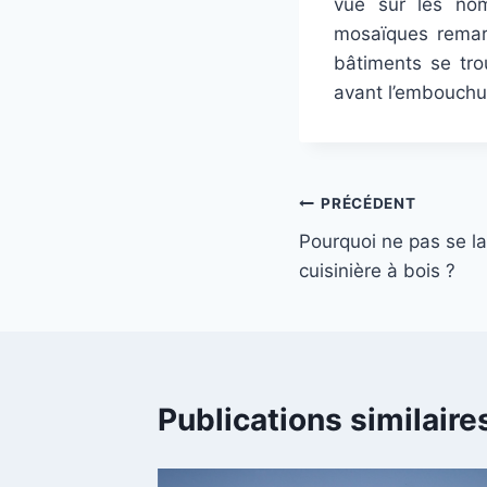
vue sur les nom
mosaïques remarq
bâtiments se tro
avant l’embouchur
Navigation
PRÉCÉDENT
Pourquoi ne pas se la
de
cuisinière à bois ?
l’article
Publications similaire