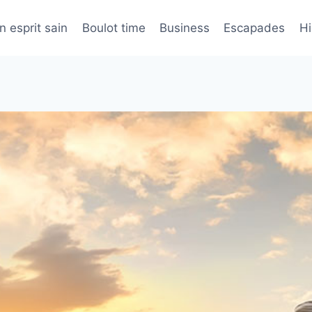
n esprit sain
Boulot time
Business
Escapades
H