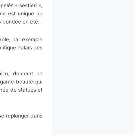
pelés « sestieri »,
nne est unique au
us bondée en été.
iable, par exemple
nifique Palais des
nico, donnant un
égante beauté qui
née de statues et
 se replonger dans