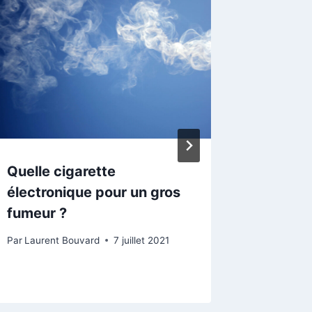
Quelle cigarette
Le Port
électronique pour un gros
passer
fumeur ?
rêves !
Par
Laurent Bouvard
7 juillet 2021
Par
Lauren