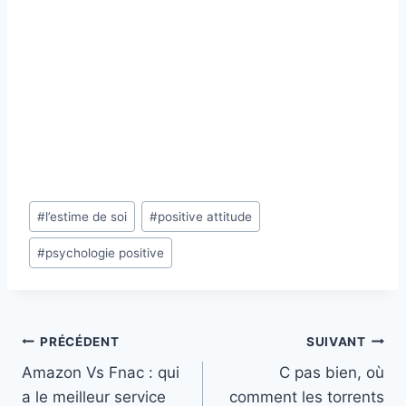
Étiquettes
#
l’estime de soi
#
positive attitude
de
#
psychologie positive
la
publication :
Navigation
PRÉCÉDENT
SUIVANT
Amazon Vs Fnac : qui
C pas bien, où
de
a le meilleur service
comment les torrents