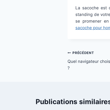
La sacoche est do
standing de votre
se promener en 
sacoche pour h
Navigation
PRÉCÉDENT
Quel navigateur choisi
de
?
l’article
Publications similaire