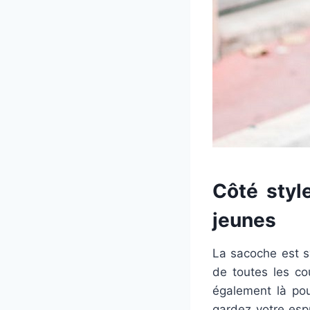
Côté styl
jeunes
La sacoche est s
de toutes les co
également là pou
gardez votre esp