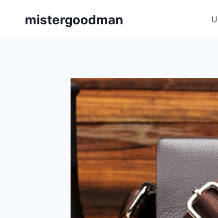
Aller
mistergoodman
au
U
contenu