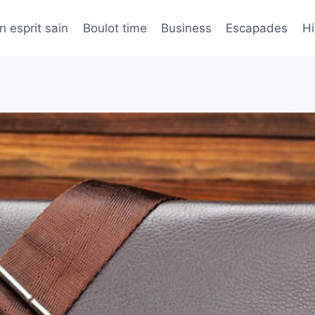
n esprit sain
Boulot time
Business
Escapades
H