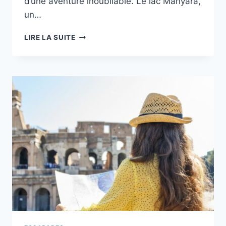
d’une aventure inoubliable. Le lac Manyara,
un…
EN
LIRE LA SUITE
ROUTE
POUR
LA
TANZANIE
ET
SES
SPLENDIDES
PARCS
NATIONAUX