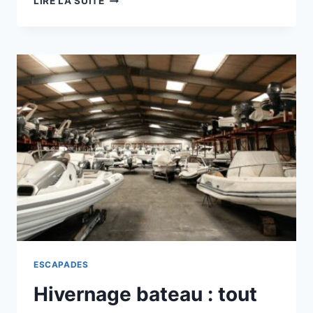
LIRE LA SUITE
WEEK-
END
SURPRISE
:
UNE
EXPÉRIENCE
INOUBLIABLE
ESCAPADES
Hivernage bateau : tout