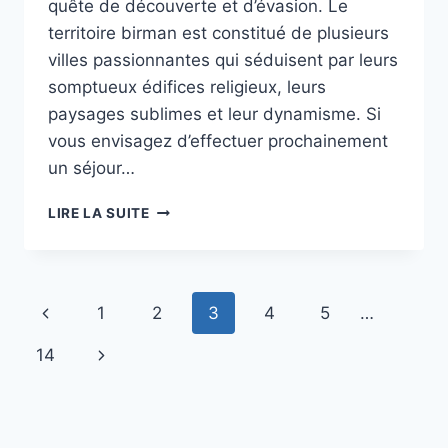
quête de découverte et d’évasion. Le
territoire birman est constitué de plusieurs
villes passionnantes qui séduisent par leurs
somptueux édifices religieux, leurs
paysages sublimes et leur dynamisme. Si
vous envisagez d’effectuer prochainement
un séjour…
3
LIRE LA SUITE
VILLES
INTÉRESSANTES
À
VISITER
Navigation
Page
1
2
3
4
5
…
EN
BIRMANIE
de
précédente
Page
14
page
suivante