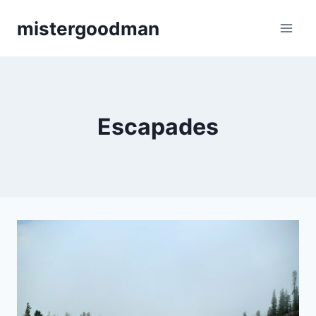
Aller
mistergoodman
au
contenu
Escapades