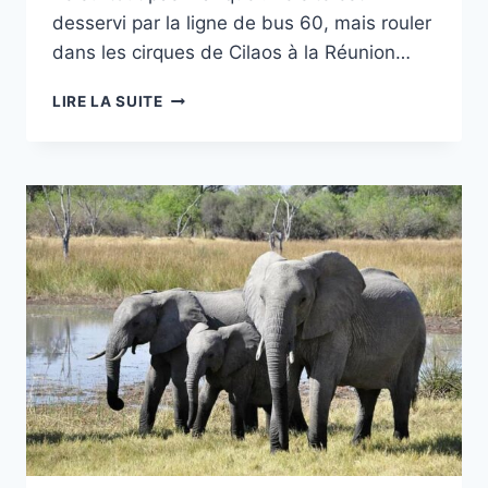
desservi par la ligne de bus 60, mais rouler
dans les cirques de Cilaos à la Réunion…
ROULER
LIRE LA SUITE
DANS
LES
CIRQUES
DE
CILAOS
À
LA
RÉUNION