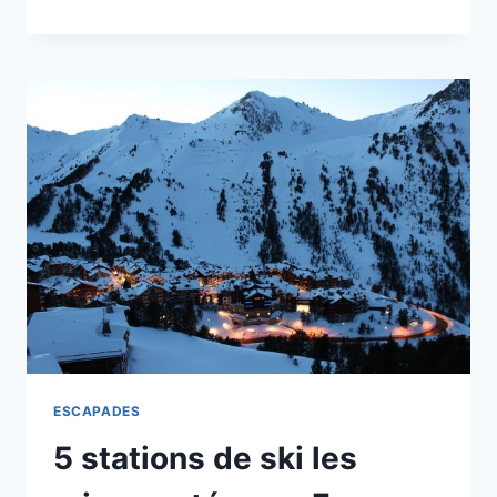
INCONTOURNABLES
À
VISITER
DURANT
5
JOURS
EN
MARTINIQUE
ESCAPADES
5 stations de ski les