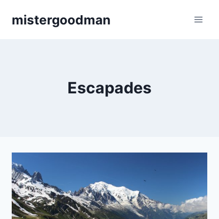
Aller
mistergoodman
au
contenu
Escapades