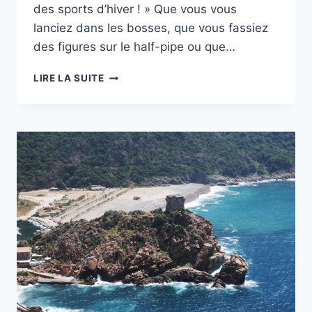
des sports d’hiver ! » Que vous vous
lanciez dans les bosses, que vous fassiez
des figures sur le half-pipe ou que…
11
LIRE LA SUITE
CHOSES
QUE
CHAQUE
FEMME
VIT
APRÈS
UNE
JOURNÉE
DE
SKI