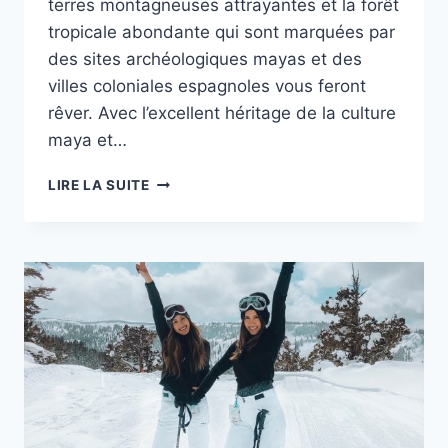
terres montagneuses attrayantes et la forêt
tropicale abondante qui sont marquées par
des sites archéologiques mayas et des
villes coloniales espagnoles vous feront
rêver. Avec l’excellent héritage de la culture
maya et…
DÉCOUVREZ
LIRE LA SUITE
LES
PLATS
TRADITIONNELS
DU
MEXIQUE,
PRINCIPALEMENT
LA
CUISINE
DU
CHIAPAS.