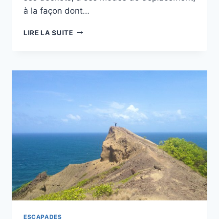
à la façon dont…
OÙ
LIRE LA SUITE
PARTIR
POUR
SES
VACANCES
EN
CORSE
DU
SUD
?
ESCAPADES